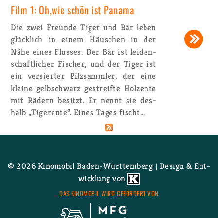
Film 1: Oh,wie schön ist Pa­na­ma
Die zwei Freun­de Tiger und Bär leben
glück­lich in einem Häus­chen in der
Nähe eines Flus­ses. Der Bär ist lei­den­
schaft­li­cher Fi­scher, und der Tiger ist
ein ver­sier­ter Pilz­samm­ler, der eine
klei­ne gelb­schwarz ge­streif­te Hol­zen­te
mit Rä­dern be­sitzt. Er nennt sie des­
halb „Ti­ger­en­te“. Eines Tages fischt…
© 2026 Ki­no­mo­bil Ba­den-Würt­tem­berg | De­sign & Ent­
wick­lung von
DAS KI­NO­MO­BIL WIRD GE­FÖR­DERT VON