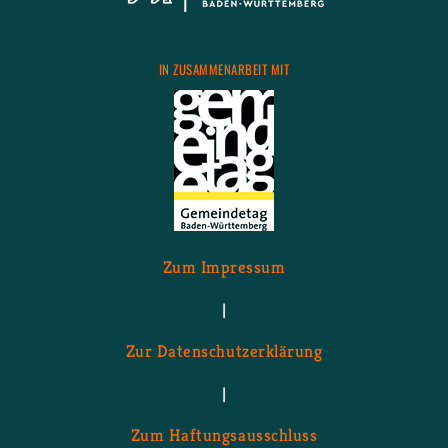
IN ZU­SAM­MEN­AR­BEIT MIT
Zum Im­pres­sum
|
Zur Da­ten­schutz­er­klä­rung
|
Zum Haf­tungs­aus­schluss