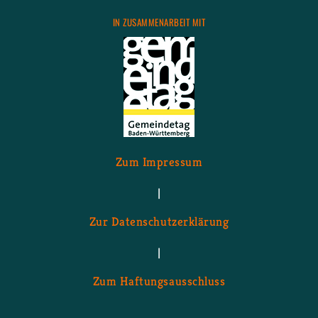
IN ZU­SAM­MEN­AR­BEIT MIT
Zum Im­pres­sum
|
Zur Da­ten­schutz­er­klä­rung
|
Zum Haf­tungs­aus­schluss