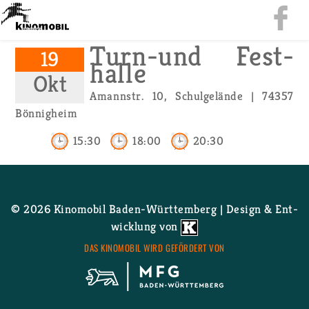
Turn-und Fest­
19
hal­le
Okt
Amann­str. 10, Schul­ge­län­de | 74357
Bön­nig­heim
15:30
18:00
20:30
© 2026 Ki­no­mo­bil Ba­den-Würt­tem­berg | De­sign & Ent­
wick­lung von
DAS KI­NO­MO­BIL WIRD GE­FÖR­DERT VON