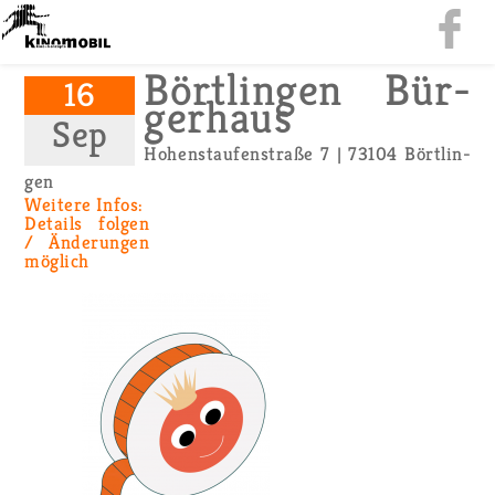
Bört­lin­gen Bür­
16
ger­haus
Sep
Ho­hen­stau­fen­stra­ße 7 | 73104 Bört­lin­
gen
Wei­te­re Infos:
De­tails fol­gen
/ Än­de­run­gen
mög­lich