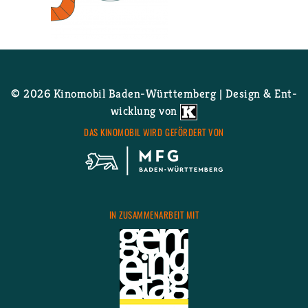
Wei­ter­le­sen
über - Film­pro­gramm folgt!
© 2026 Ki­no­mo­bil Ba­den-Würt­tem­berg | De­sign & Ent­
wick­lung von
DAS KI­NO­MO­BIL WIRD GE­FÖR­DERT VON
IN ZU­SAM­MEN­AR­BEIT MIT