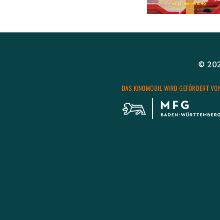
Wei­ter­le­sen
über
© 2026
DAS KI­NO­MO­BIL WIRD GE­FÖR­DERT VO