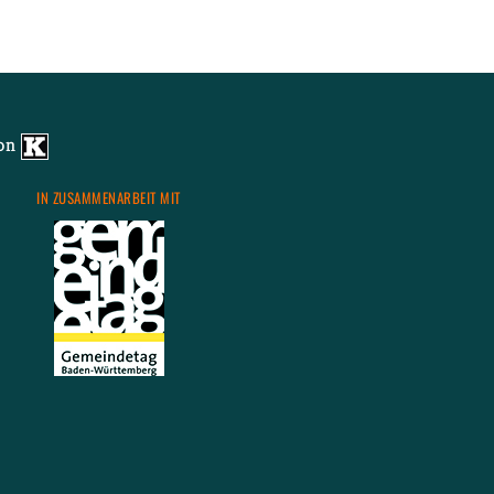
us
 Fin­dus - Mit­mach­ki­no
von
IN ZU­SAM­MEN­AR­BEIT MIT