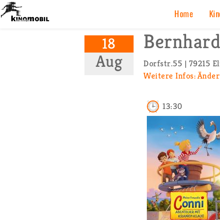
K
Home
Ki­n
Bern­har­
18
Aug
Dorf­str.55 | 79215 El
Wei­te­re Infos:
Än­de­
13:30