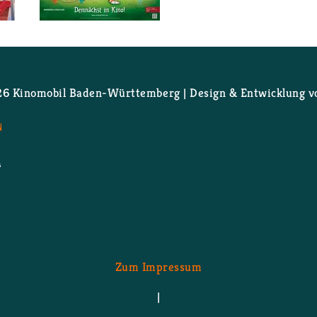
 Film 1: Meine Freun­din Con­ny-Aben­teu­er mit Kra­nich Kla
Wei­ter­le­sen
über Film 1: Lus­ti­ges Pet­ters­son und
 Ki­no­mo­bil Ba­den-Würt­tem­berg | De­sign & Ent­wick­lung 
N
Zum Im­pres­sum
|