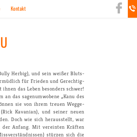
rg
e
Kon­takt
TU
Bully Her­big), und sein wei­ßer Bluts­
r­müd­lich für Frie­den und Ge­rech­tig­
ht ihnen das Leben be­son­ders schwer!
um an das sa­gen­um­wo­be­ne „Kanu des
e kön­nen sie von ihrem treu­en Weg­ge­
 (Rick Ka­va­ni­an), und sei­ner neuen
den. Doch wie sich her­aus­stellt, war
 der An­fang. Mit ver­ein­ten Kräf­ten
Miss­ver­ständ­nis­sen) stür­zen sich die