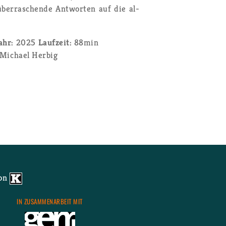
ber­ra­schen­de Ant­wor­ten auf die al­
jahr:
2025
Lauf­zeit:
88min
Mi­cha­el Her­big
von
IN ZU­SAM­MEN­AR­BEIT MIT