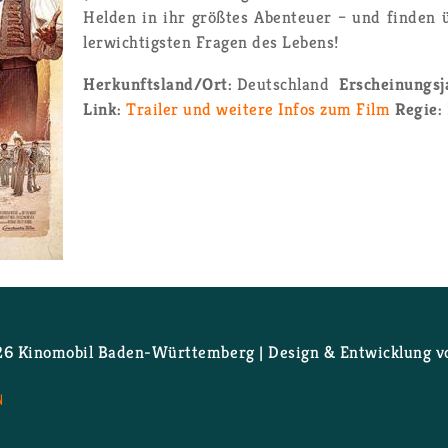
Hel­den in ihr größ­tes Aben­teu­er – und fin­den ü
ler­wich­tigs­ten Fra­gen des Le­bens!
Her­kunfts­land/Ort:
Deutsch­land
Er­schei­nungs­
Link:
Trai­ler und wei­te­re Infos zum Film
Regie:
 Ki­no­mo­bil Ba­den-Würt­tem­berg | De­sign & Ent­wick­lung 
N