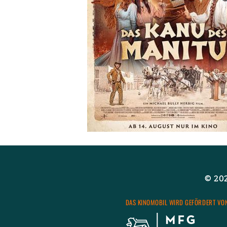
© 2026
DAS KI­NO­MO­BIL WIRD GE­FÖR­DERT VO