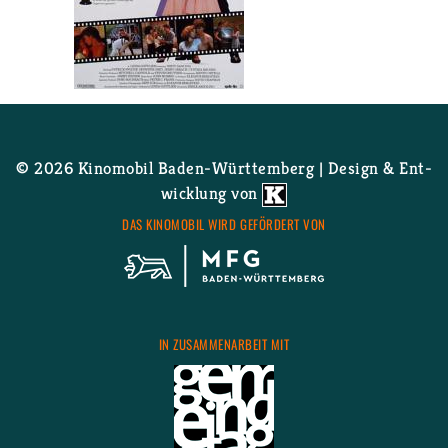
Wei­ter­le­sen
über Dirty Dan­cing Open-Air
© 2026 Ki­no­mo­bil Ba­den-Würt­tem­berg | De­sign & Ent­
wick­lung von
DAS KI­NO­MO­BIL WIRD GE­FÖR­DERT VON
IN ZU­SAM­MEN­AR­BEIT MIT