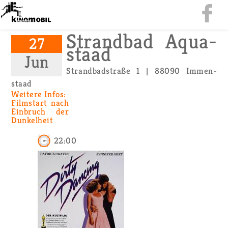
Strand­bad Aqua­
27
staad
Jun
Strand­bad­stra­ße 1 | 88090 Im­men­
staad
Wei­te­re Infos:
Film­start nach
Ein­bruch der
Dun­kel­heit
22:00