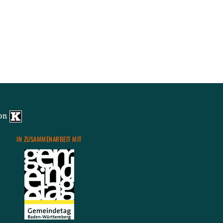
von
IN ZU­SAM­MEN­AR­BEIT MIT