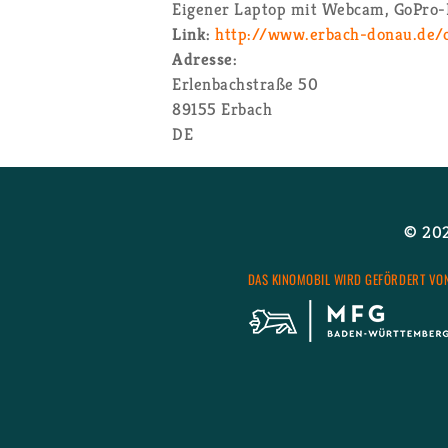
Ei­ge­ner Lap­top mit Web­cam, Go­Pro-
Link:
http://​www.​erbach-​donau.​de/​c
Adres­se:
Er­len­bach­stra­ße 50
89155
Er­bach
DE
© 2026
DAS KI­NO­MO­BIL WIRD GE­FÖR­DERT VO