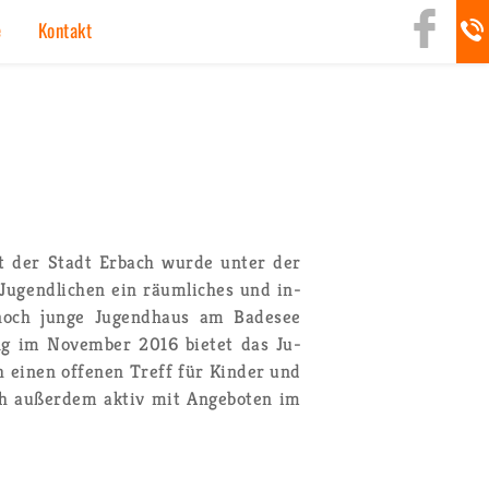
rg
e
Kon­takt
beit der Stadt Er­bach wurde unter der
Ju­gend­li­chen ein räum­li­ches und in­
 noch junge Ju­gend­haus am Ba­de­see
nung im No­vem­ber 2016 bie­tet das Ju­
h einen of­fe­nen Treff für Kin­der und
ich au­ßer­dem aktiv mit An­ge­bo­ten im