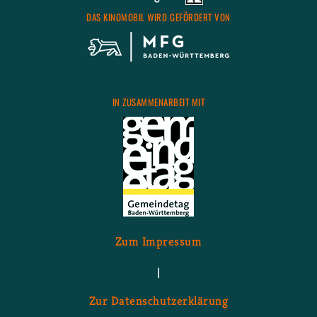
DAS KI­NO­MO­BIL WIRD GE­FÖR­DERT VON
IN ZU­SAM­MEN­AR­BEIT MIT
Zum Im­pres­sum
|
Zur Da­ten­schutz­er­klä­rung