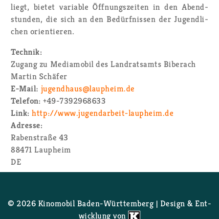
liegt, bie­tet va­ria­ble Öff­nungs­zei­ten in den Abend­
stun­den, die sich an den Be­dürf­nis­sen der Ju­gend­li­
chen ori­en­tie­ren.
Tech­nik:
Zu­gang zu Me­dia­mo­bil des Land­rats­amts Bi­berach
Mar­tin Schä­fer
E-Mail:
ju­gend­haus@​laupheim.​de
Te­le­fon:
+49-7392968633
Link:
http://​www.​jug​enda​rbei​t-​laupheim.​de
Adres­se:
Ra­ben­stra­ße 43
88471
Laupheim
DE
© 2026 Ki­no­mo­bil Ba­den-Würt­tem­berg | De­sign & Ent­
wick­lung von