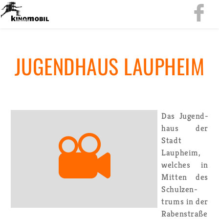
JU­GEND­HAUS LAUPHEIM
Das Ju­gend­
haus der
Stadt
Laupheim,
wel­ches in
Mit­ten des
Schul­zen­
trums in der
Ra­ben­stra­ße