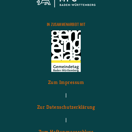
IN ZU­SAM­MEN­AR­BEIT MIT
Zum Im­pres­sum
|
Zur Da­ten­schutz­er­klä­rung
|
Zum Haf­tungs­aus­schluss