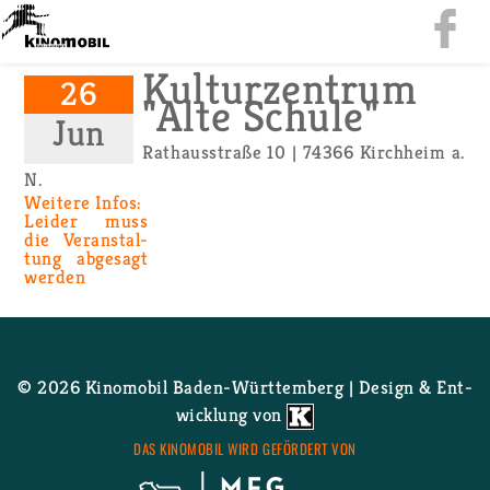
Kul­tur­zen­trum
26
"Alte Schu­le"
Jun
Rat­haus­stra­ße 10 | 74366 Kirch­heim a.
N.
Wei­te­re Infos:
Lei­der muss
die Ver­an­stal­
tung ab­ge­sagt
wer­den
© 2026 Ki­no­mo­bil Ba­den-Würt­tem­berg | De­sign & Ent­
wick­lung von
DAS KI­NO­MO­BIL WIRD GE­FÖR­DERT VON