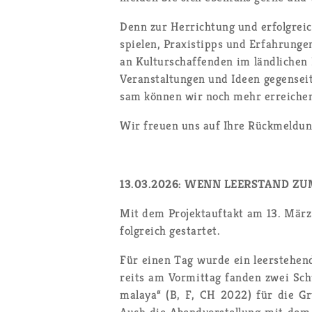
Denn zur Her­rich­tung und er­folg­rei­
spie­len, Pra­xis­tipps und Er­fah­run­
an Kul­tur­schaf­fen­den im länd­li­chen
Ver­an­stal­tun­gen und Ideen ge­gen­s
sam kön­nen wir noch mehr er­rei­che
Wir freu­en uns auf Ihre Rück­mel­dung
13.03.2026: WENN LEER­STAND ZU
Mit dem Pro­jekt­auf­takt am 13. März 
folg­reich ge­star­tet.
Für einen Tag wurde ein leer­ste­hen­d
reits am Vor­mit­tag fan­den zwei Sch
ma­la­ya“ (B, F, CH 2022) für die Gru
Auch die Abend­vor­stel­lung mit dem 