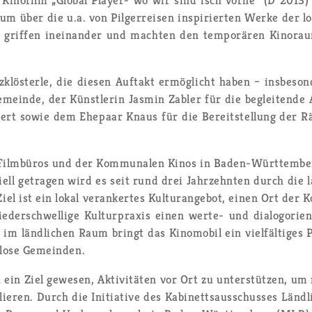
­kum über die u.a. von Pil­ger­rei­sen in­spi­rier­ten Werke der lo
um grif­fen in­ein­an­der und mach­ten den tem­po­rä­ren Ki­no
­klös­ter­le, die die­sen Auf­takt er­mög­licht haben – ins­be­son­
­mein­de, der Künst­le­rin Jas­min Zab­ler für die be­glei­ten­de A
­ßert sowie dem Ehe­paar Knaus für die Be­reit­stel­lung der R
s Film­bü­ros und der Kom­mu­na­len Kinos in Ba­den-Würt­tem­b
i­ell ge­tra­gen wird es seit rund drei Jahr­zehn­ten durch die 
el ist ein lokal ver­an­ker­tes Kul­tur­an­ge­bot, einen Ort der K
der­schwel­li­ge Kul­tur­pra­xis einen wer­te- und dia­lo­gori­en­
er im länd­li­chen Raum bringt das Ki­no­mo­bil ein viel­fäl­ti­ges
­lo­se Ge­mein­den.
n Ziel ge­we­sen, Ak­ti­vi­tä­ten vor Ort zu un­ter­stüt­zen, um m
blie­ren. Durch die In­itia­ti­ve des Ka­bi­netts­aus­schus­ses Län