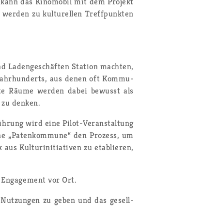
 kann das Ki­no­mo­bil mit dem Pro­jekt
er­den zu kul­tu­rel­len Treff­punk­ten
d La­den­ge­schäf­ten Sta­ti­on mach­ten,
n Jahr­hun­derts, aus denen oft Kom­mu­
utz­te Räume wer­den dabei be­wusst als
 zu den­ken.
üh­rung wird eine Pi­lot-Ver­an­stal­tung
 eine „Pa­ten­kom­mu­ne“ den Pro­zess, um
s Kul­tur­in­itia­ti­ven zu eta­blie­ren,
s En­ga­ge­ment vor Ort.
re Nut­zun­gen zu geben und das ge­sell­