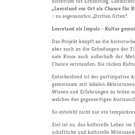
nis­te­ri­um für Er­näh­rung, Länd­li­
„Leer­stand vor Ort als Chan­ce für K
– zu so­ge­nann­ten „Drit­ten Orten“.
Leer­stand als Im­puls - Kul­tur ge­mei
Das Pro­jekt knüpft an die his­to­ri­sch
aber auch an die Grün­dun­gen der Film
na­le Kinos auch au­ßer­halb der Me­tr
Chan­ce ver­stan­den: Sie rü­cken Kul
Ent­schei­dend ist der par­ti­zi­pa­ti­v
ge­mein­sam mit lo­ka­len Ak­teu­rin­nen
Wis­sen und Er­fah­run­gen zu tei­len un
wel­ches den ge­gen­sei­ti­gen Aus­tausch
So ent­steht nicht nur ein tem­po­rä­rer
Ziel ist es, das kul­tu­rel­le Leben im
schaft­li­che und kul­tu­rel­le Mit­ein­an