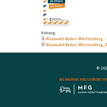
An­hang:
Ki­no­mo­bil Ba­den-Wür­tte­mbe­rg 
Ki­no­mo­bil Ba­den-Würt­tem­ber­g_
© 2026
DAS KI­NO­MO­BIL WIRD GE­FÖR­DERT VO