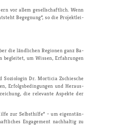
­dern vor allem ge­sell­schaft­lich. Wenn
steht Be­geg­nung“, so die Pro­jekt­lei­
über die länd­li­chen Re­gio­nen ganz Ba­
 be­glei­tet, um Wis­sen, Er­fah­run­gen
 So­zio­lo­gin Dr. Mor­ti­cia Zschie­sche
gen, Er­folgs­be­din­gun­gen und Her­aus­
­rei­chung, die re­le­van­te As­pek­te der
fe zur Selbst­hil­fe“ – um ei­gen­stän­
aft­li­ches En­ga­ge­ment nach­hal­tig zu