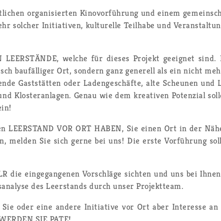
i­chen or­ga­ni­sier­ten Ki­no­vor­füh­rung und einem ge­mein­sch
ol­cher In­itia­ti­ven, kul­tu­rel­le Teil­ha­be und Ver­an­stal
EER­STÄN­DE, wel­che für die­ses Pro­jekt ge­eig­net sind. 
sch bau­fäl­li­ger Ort, son­dern ganz ge­ne­rell als ein nicht meh
en­de Gast­stät­ten oder La­den­ge­schäf­te, alte Scheu­nen und 
nd Klos­ter­an­la­gen. Genau wie dem krea­ti­ven Po­ten­zi­al so
ein!
en­den LEER­STAND VOR ORT HABEN, Sie einen Ort in der Nähe
nen, mel­den Sie sich gerne bei uns! Die erste Vor­füh­rung sol
e ein­ge­gan­ge­nen Vor­schlä­ge sich­ten und uns bei Ihnen z
­ana­ly­se des Leer­stands durch unser Pro­jekt­team.
Sie oder eine an­de­re In­itia­ti­ve vor Ort aber In­ter­es­se an
d WER­DEN SIE PATE!