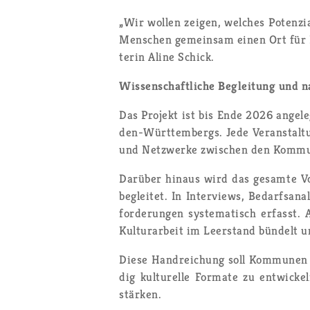
„Wir wol­len zei­gen, wel­ches Po­ten­zi
Men­schen ge­mein­sam einen Ort für Kul
te­rin Aline Schick.
Wis­sen­schaft­li­che Be­glei­tung und na
Das Pro­jekt ist bis Ende 2026 an­ge­leg
den-Würt­tem­bergs. Jede Ver­an­stal­tu
und Netz­wer­ke zwi­schen den Kom­mu­
Dar­über hin­aus wird das ge­sam­te Vor­
be­glei­tet. In In­ter­views, Be­darfs­a
for­de­run­gen sys­te­ma­tisch er­fasst. 
Kul­tur­ar­beit im Leer­stand bün­delt un
Diese Hand­rei­chung soll Kom­mu­nen k
dig kul­tu­rel­le For­ma­te zu ent­wi­ck
stär­ken.