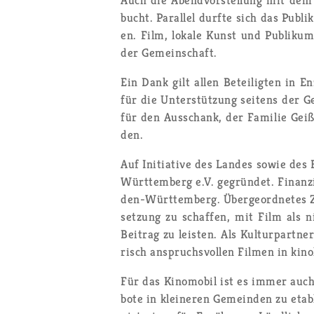
bucht. Par­al­lel durf­te sich das Pu­bli
en. Film, lo­ka­le Kunst und Pu­bli­k
der Ge­mein­schaft.
Ein Dank gilt allen Be­tei­lig­ten in Enz
für die Un­ter­stüt­zung sei­tens der Ge
für den Aus­schank, der Fa­mi­lie Gei
den.
Auf In­itia­ti­ve des Lan­des sowie de
Würt­tem­berg e.V. ge­grün­det. Fi­nan­z
den-Würt­tem­berg. Über­ge­ord­ne­tes Zi
set­zung zu schaf­fen, mit Film als nie­
Bei­trag zu leis­ten. Als Kul­tur­part­n
risch an­spruchs­vol­len Fil­men in ki­no
Für das Ki­no­mo­bil ist es immer auch ei
bo­te in klei­ne­ren Ge­mein­den zu eta­