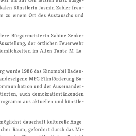
­ka­len Künst­le­rin Jas­min Zab­ler freu­
­raum zu einem Ort des Aus­tauschs und
de­re Bür­ger­meis­te­rin Sa­bi­ne Zen­ker
us­stel­lung, der ört­li­chen Feu­er­wehr
äum­lich­kei­ten im Alten Tan­te-M-La­
erg wurde 1986 das Ki­no­mo­bil Ba­den-
lan­des­ei­ge­ne MFG Film­för­de­rung Ba­
om­mu­ni­ka­ti­on und der Aus­ein­an­der­
tier­ten, auch de­mo­kra­tie­stär­ken­den
 Pro­gramm aus ak­tu­el­len und künst­le­
ög­lichst dau­er­haft kul­tu­rel­le An­ge­
d­li­cher Raum, ge­för­dert durch das Mi­