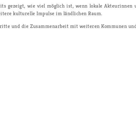
reits ge­zeigt, wie viel mög­lich ist, wenn lo­ka­le Ak­teu­rin­
­te­re kul­tu­rel­le Im­pul­se im länd­li­chen Raum.
t­te und die Zu­sam­men­ar­beit mit wei­te­ren Kom­mu­nen und lo­