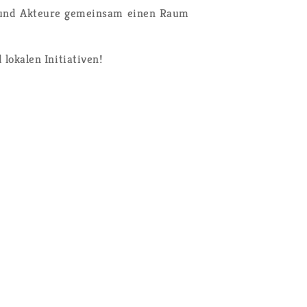
nen und Ak­teu­re ge­mein­sam einen Raum
ka­len In­itia­ti­ven!