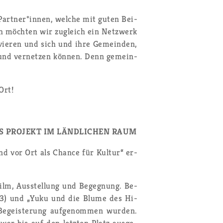
r Part­ner*innen, wel­che mit guten Bei­
rch möch­ten wir zu­gleich ein Netz­werk
ti­vie­ren und sich und ihre Ge­mein­den,
 und ver­net­zen kön­nen. Denn ge­mein­
Ort!
S PRO­JEKT IM LÄND­LI­CHEN RAUM
nd vor Ort als Chan­ce für Kul­tur“ er­
ilm, Aus­stel­lung und Be­geg­nung. Be­
 2023) und „Yuku und die Blume des Hi­
e­geis­te­rung auf­ge­nom­men wur­den.
war bis auf den letz­ten Platz aus­ge­