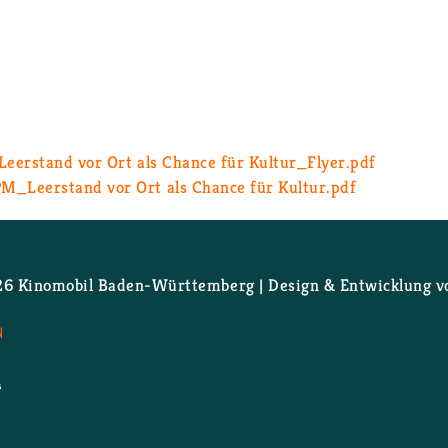
- Leer­stand vor Ort als Chan­ce für Kul­tur_Fly­er.pdf
P­M_­Leer­stand vor Ort als Chan­ce für Kul­tur.pdf
 Ki­no­mo­bil Ba­den-Würt­tem­berg | De­sign & Ent­wick­lung 
N