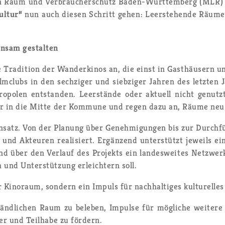
chen Raum und Ver­brau­cher­schutz Ba­den-Würt­tem­berg (MLR)
ul­tur“
nun auch die­sen Schritt gehen: Leer­ste­hen­de Räume w
n­sam ge­stal­ten
e Tra­di­ti­on der Wan­der­ki­nos an, die einst in Gast­häu­sern un
­clubs in den sech­zi­ger und sieb­zi­ger Jah­ren des letz­te
o­po­len ent­stan­den. Leer­stän­de oder ak­tu­ell nicht ge­n
­tur in die Mitte der Kom­mu­ne und regen dazu an, Räume neu
e An­satz. Von der Pla­nung über Ge­neh­mi­gun­gen bis zur Durch­f
 und Ak­teu­ren rea­li­siert. Er­gän­zend un­ter­stützt je­weils
d über den Ver­lauf des Pro­jekts ein lan­des­wei­tes Netz­werk au
 und Un­ter­stüt­zung er­leich­tern soll.
 Ki­no­raum, son­dern ein Im­puls für nach­hal­ti­ges kul­tu­rel­le
 länd­li­chen Raum zu be­le­ben, Im­pul­se für mög­li­che wei­te­
­der und Teil­ha­be zu för­dern.