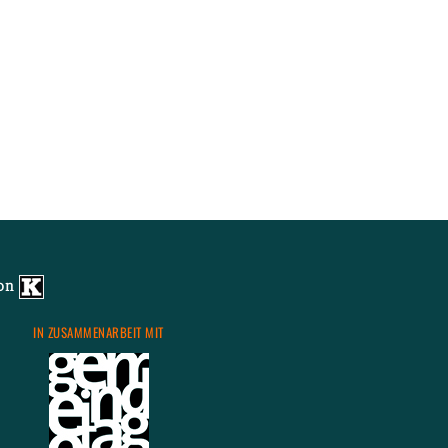
von
IN ZU­SAM­MEN­AR­BEIT MIT