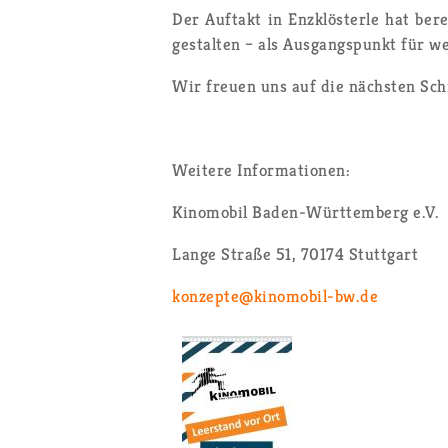
Der Auf­takt in Enz­klös­ter­le hat be­
ge­stal­ten – als Aus­gangs­punkt für wei
Wir freu­en uns auf die nächs­ten Schri
Wei­te­re In­for­ma­tio­nen:
Ki­no­mo­bil Ba­den-Würt­tem­berg e.V.
Lange Stra­ße 51, 70174 Stutt­gart
kon­zep­te@​kinomobil-​bw.​de