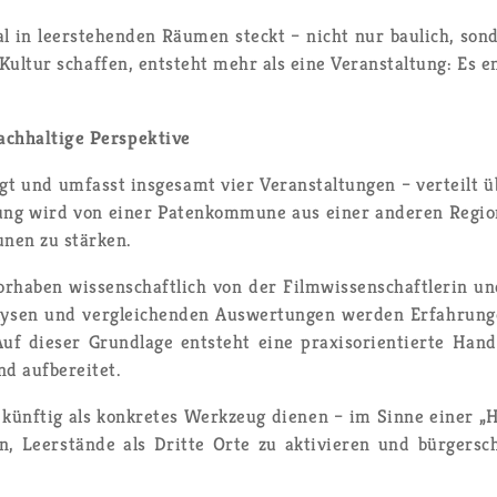
­al in leer­ste­hen­den Räu­men steckt – nicht nur bau­lich, son
­tur schaf­fen, ent­steht mehr als eine Ver­an­stal­tung: Es ent­
ch­hal­ti­ge Per­spek­ti­ve
t und um­fasst ins­ge­samt vier Ver­an­stal­tun­gen – ver­teilt 
ng wird von einer Pa­ten­kom­mu­ne aus einer an­de­ren Re­gi­on
nen zu stär­ken.
ha­ben wis­sen­schaft­lich von der Film­wis­sen­schaft­le­rin und
na­ly­sen und ver­glei­chen­den Aus­wer­tun­gen wer­den Er­fah­run­
Auf die­ser Grund­la­ge ent­steht eine pra­xis­ori­en­tier­te Hand
d auf­be­rei­tet.
ünf­tig als kon­kre­tes Werk­zeug die­nen – im Sinne einer „Hil
eln, Leer­stän­de als Drit­te Orte zu ak­ti­vie­ren und bür­ger­sch