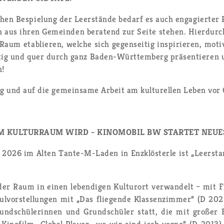
chen Be­spie­lung der Leer­stän­de be­darf es auch en­ga­gier­te
gen aus ihren Ge­mein­den be­ra­tend zur Seite ste­hen. Hier­du
 Raum eta­blie­ren, wel­che sich ge­gen­sei­tig in­spi­rie­ren, mo­
ei­tig und quer durch ganz Ba­den-Würt­tem­berg prä­sen­tie­ren
n!
 und auf die ge­mein­sa­me Ar­beit am kul­tu­rel­len Leben vor 
M KUL­TUR­RAUM WIRD - KI­NO­MO­BIL BW STAR­TET NEUE
2026 im Alten Tan­te-M-La­den in Enz­klös­ter­le ist „Leer­sta
er Raum in einen le­ben­di­gen Kul­tur­ort ver­wan­delt – mit F
ul­vor­stel­lun­gen mit „Das flie­gen­de Klas­sen­zim­mer“ (D
nd­schü­le­rin­nen und Grund­schü­ler statt, die mit gro­ßer B
Ki­no­film „Glo­bal Play­er- wo wir sind isch vorne“ (D 2013) 