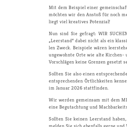
Mit dem Bei­spiel einer ge­mein­schaft­l
möch­ten wir den An­stoß für noch mehr s
liegt viel krea­ti­ves Po­ten­zi­al!
Nun sind Sie ge­fragt: WIR SU­CHEN L
„Leer­stand“ dabei nicht als ein klas­si
len Zweck. Bei­spie­le wären leer­ste­h
un­ge­wohn­te Orte wie alte Kir­chen- u
Vor­schlä­gen keine Gren­zen ge­setzt s
Soll­ten Sie also einen ent­spre­ch
ent­spre­chen­den Ört­lich­kei­ten ken­
im Ja­nu­ar 2026 statt­fin­den.
Wir wer­den ge­mein­sam mit dem MLR di
eine Be­gut­ach­tung und Mach­bar­keits
Soll­ten Sie kei­nen Leer­stand haben, 
mel­den Sie sich eben­falls gerne un