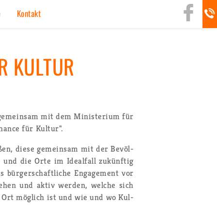
rg
e
Kon­takt
R KUL­TUR
ge­mein­sam mit dem Mi­nis­te­ri­um für
an­ce für Kul­tur".
e­ßen, diese ge­mein­sam mit der Be­völ­
 und die Orte im Ide­al­fall zu­künf­tig
bür­ger­schaft­li­che En­ga­ge­ment vor
te­hen und aktiv wer­den, wel­che sich
r Ort mög­lich ist und wie und wo Kul­