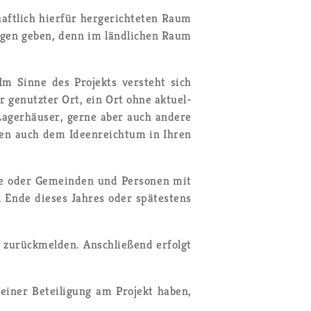
aft­lich hier­für her­ge­rich­te­ten Raum
­tun­gen geben, denn im länd­li­chen Raum
Im Sinne des Pro­jekts ver­steht sich
r ge­nutz­ter Ort, ein Ort ohne ak­tu­el­
La­ger­häu­ser, gerne aber auch an­de­re
l­len auch dem Ide­en­reich­tum in Ihren
 oder Ge­mein­den und Per­so­nen mit
l Ende die­ses Jah­res oder spä­tes­tens
u­rück­mel­den. An­schlie­ßend er­folgt
 einer Be­tei­li­gung am Pro­jekt haben,