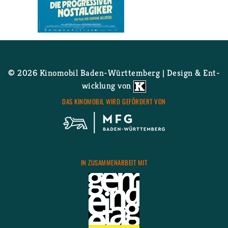
Wei­ter­le­sen
über Die pro­gres­si­ven
Nost­al­gi­ker Open-Air
© 2026 Ki­no­mo­bil Ba­den-Würt­tem­berg | De­sign & Ent­
wick­lung von
DAS KI­NO­MO­BIL WIRD GE­FÖR­DERT VON
IN ZU­SAM­MEN­AR­BEIT MIT