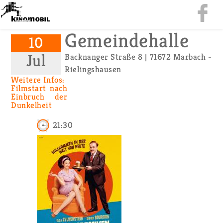
Ge­mein­de­hal­le
10
Jul
Backnan­ger Stra­ße 8 | 71672 Mar­bach -
Rie­lings­hau­sen
Wei­te­re Infos:
Film­start nach
Ein­bruch der
Dun­kel­heit
21:30