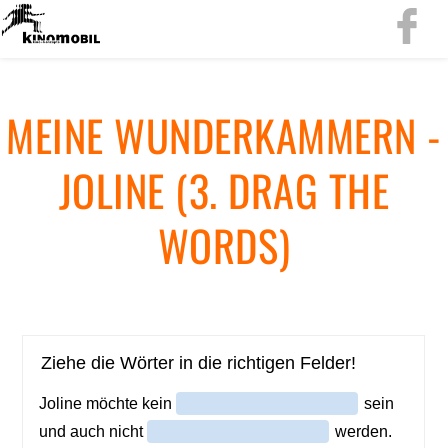
MEINE WUN­DER­KAM­MERN -
JO­LI­NE (3. DRAG THE
WORDS)