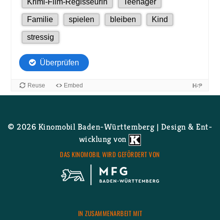
© 2026 Ki­no­mo­bil Ba­den-Würt­tem­berg | De­sign & Ent­
wick­lung von
DAS KI­NO­MO­BIL WIRD GE­FÖR­DERT VON
IN ZU­SAM­MEN­AR­BEIT MIT