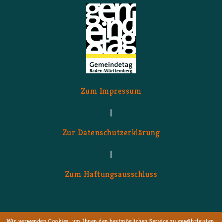
Zum Im­pres­sum
|
Zur Da­ten­schutz­er­klä­rung
|
Zum Haf­tungs­aus­schluss
Wir verwenden Cookies, um Ihnen den bestmöglichen Service zu gewährleisten.