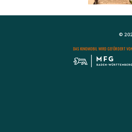
Wei­ter­le­sen
über
© 2026
DAS KI­NO­MO­BIL WIRD GE­FÖR­DERT VO