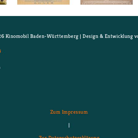
 Film 1: Ta­fi­ti-Ab durch die Wüste
Wei­ter­le­sen
über Film 2: Ka­ra­kum
Wei­ter­le­sen
über Fil
 Ki­no­mo­bil Ba­den-Würt­tem­berg | De­sign & Ent­wick­lung 
N
Zum Im­pres­sum
|
Zur Da­ten­schutz­er­klä­rung