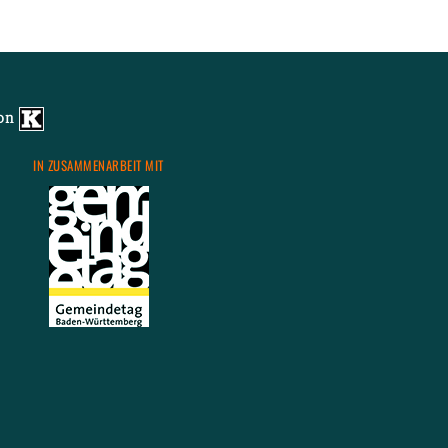
m 3: Amrum
von
IN ZU­SAM­MEN­AR­BEIT MIT