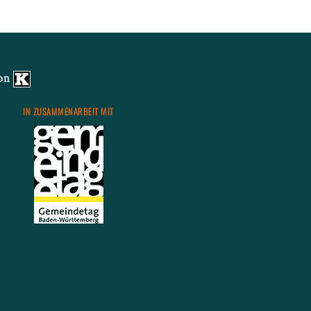
von
IN ZU­SAM­MEN­AR­BEIT MIT