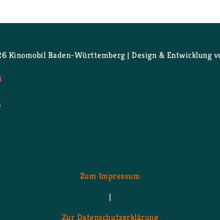
 - Film­pro­gramm folgt!
 Ki­no­mo­bil Ba­den-Würt­tem­berg | De­sign & Ent­wick­lung 
N
Zum Im­pres­sum
|
Zur Da­ten­schutz­er­klä­rung