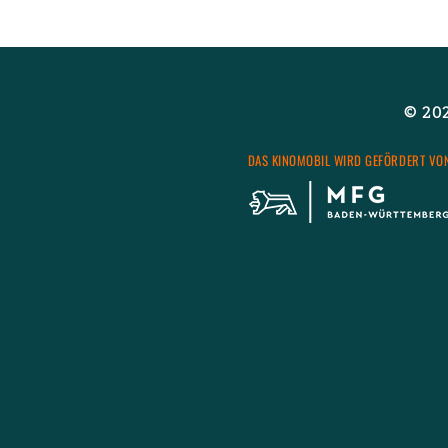
Wei­ter­le­sen
über
© 2026
DAS KI­NO­MO­BIL WIRD GE­FÖR­DERT VO