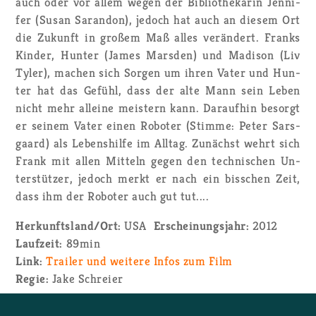
auch oder vor allem wegen der Bi­blio­the­ka­rin Jen­ni­
fer (Susan Sa­ran­don), je­doch hat auch an die­sem Ort
die Zu­kunft in gro­ßem Maß alles ver­än­dert. Franks
Kin­der, Hun­ter (James Mars­den) und Ma­di­son (Liv
Tyler), ma­chen sich Sor­gen um ihren Vater und Hun­
ter hat das Ge­fühl, dass der alte Mann sein Leben
nicht mehr al­lei­ne meis­tern kann. Dar­auf­hin be­sorgt
er sei­nem Vater einen Ro­bo­ter (Stim­me: Peter Sars­
gaard) als Le­bens­hil­fe im All­tag. Zu­nächst wehrt sich
Frank mit allen Mit­teln gegen den tech­ni­schen Un­
ter­stüt­zer, je­doch merkt er nach ein biss­chen Zeit,
dass ihm der Ro­bo­ter auch gut tut....
Her­kunfts­land/Ort:
USA
Er­schei­nungs­jahr:
2012
Lauf­zeit:
89min
Link:
Trai­ler und wei­te­re Infos zum Film
Regie:
Jake Schrei­er