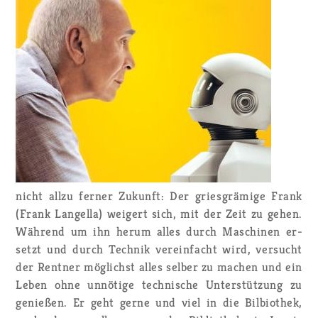
nicht allzu fer­ner Zu­kunft: Der gries­grä­mi­ge Frank
(Frank Lan­gel­la) wei­gert sich, mit der Zeit zu gehen.
Wäh­rend um ihn herum alles durch Ma­schi­nen er­
setzt und durch Tech­nik ver­ein­facht wird, ver­sucht
der Rent­ner mög­lichst alles sel­ber zu ma­chen und ein
Leben ohne un­nö­ti­ge tech­ni­sche Un­ter­stüt­zung zu
ge­nie­ßen. Er geht gerne und viel in die Bil­bio­thek,