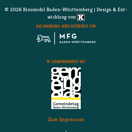
© 2026 Ki­no­mo­bil Ba­den-Würt­tem­berg | De­sign & Ent­
wick­lung von
DAS KI­NO­MO­BIL WIRD GE­FÖR­DERT VON
IN ZU­SAM­MEN­AR­BEIT MIT
Zum Im­pres­sum
|