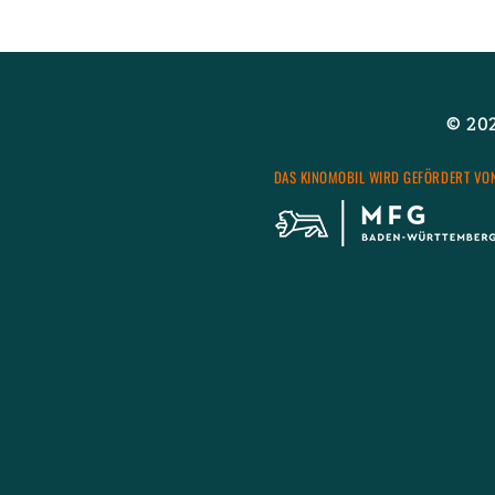
Wei­ter­le­sen
über
© 2026
DAS KI­NO­MO­BIL WIRD GE­FÖR­DERT VO