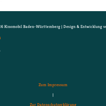
 - Film­pro­gramm folgt!
 Ki­no­mo­bil Ba­den-Würt­tem­berg | De­sign & Ent­wick­lung 
N
Zum Im­pres­sum
|
Zur Da­ten­schutz­er­klä­rung