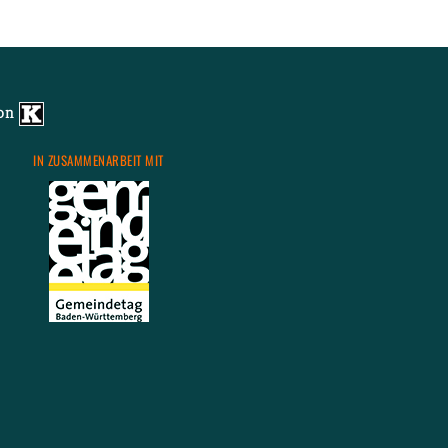
von
IN ZU­SAM­MEN­AR­BEIT MIT