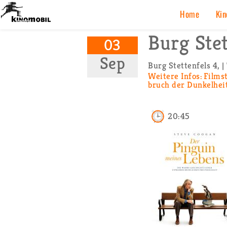
K
Home
Ki­n
Burg Stet­
03
Sep
Burg Stet­ten­fels 4, 
Wei­te­re Infos:
Film­
bruch der Dun­kel­hei
20:45