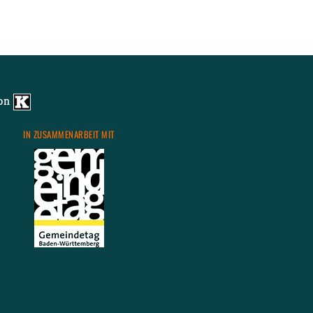
von
IN ZU­SAM­MEN­AR­BEIT MIT