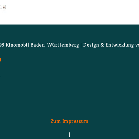
 Der Pin­gu­in mei­nes Le­bens
 Ki­no­mo­bil Ba­den-Würt­tem­berg | De­sign & Ent­wick­lung 
N
Zum Im­pres­sum
|