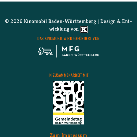
Wei­ter­le­sen
über Die lei­sen und die gro­ßen
Töne
© 2026 Ki­no­mo­bil Ba­den-Würt­tem­berg | De­sign & Ent­
wick­lung von
DAS KI­NO­MO­BIL WIRD GE­FÖR­DERT VON
IN ZU­SAM­MEN­AR­BEIT MIT
Zum Im­pres­sum