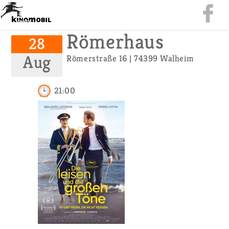
Rö­mer­haus
28
Aug
Rö­mer­stra­ße 16 | 74399 Wal­heim
21:00