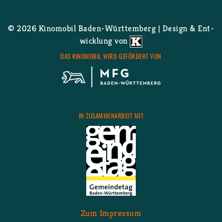
© 2026 Ki­no­mo­bil Ba­den-Würt­tem­berg | De­sign & Ent­
wick­lung von
DAS KI­NO­MO­BIL WIRD GE­FÖR­DERT VON
IN ZU­SAM­MEN­AR­BEIT MIT
Zum Im­pres­sum