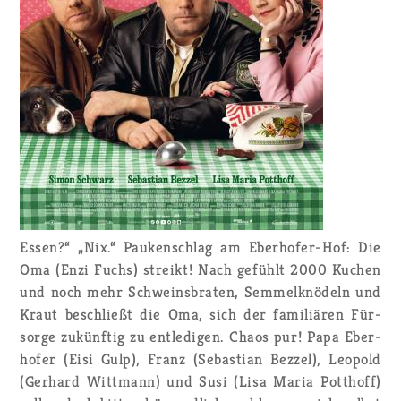
Essen?“ „Nix.“ Pau­ken­schlag am Eber­ho­fer-Hof: Die
Oma (Enzi Fuchs) streikt! Nach ge­fühlt 2000 Ku­chen
und noch mehr Schweins­bra­ten, Sem­mel­knö­deln und
Kraut be­schließt die Oma, sich der fa­mi­liä­ren Für­
sor­ge zu­künf­tig zu ent­le­di­gen. Chaos pur! Papa Eber­
ho­fer (Eisi Gulp), Franz (Se­bas­ti­an Bez­zel), Leo­pold
(Ger­hard Witt­mann) und Susi (Lisa Maria Pott­hoff)