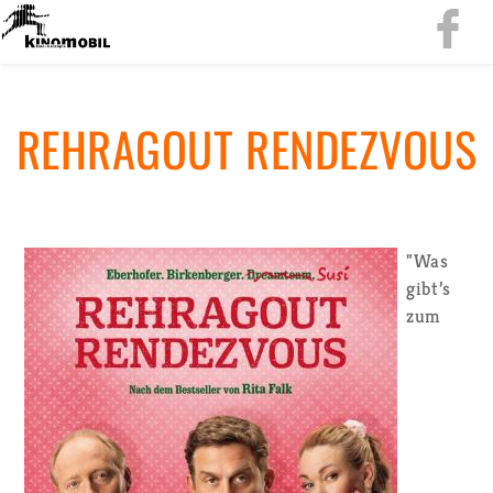
REHR­AGOUT REN­DEZ­VOUS
"Was
gibt’s
zum