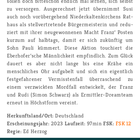
sol­len doch bit­te­schön end­lich mal ler­nen, sich selbst
zu ver­sor­gen. Aus­ge­rech­net jetzt über­nimmt Susi
auch noch vor­über­ge­hend Nie­der­kal­ten­kir­chens Rat­
haus als stell­ver­tre­ten­de Bür­ger­meis­te­rin und re­du­
ziert mit ihrer neu­ge­won­ne­nen Macht Franz‘ Pos­ten
kurz­um auf halb­tags, damit er sich zu­künf­tig um
Sohn Pauli küm­mert. Diese Ak­ti­on tou­chiert die
Eber­ho­fer‘sche Männ­lich­keit emp­find­lich. Zum Glück
dau­ert es aber nicht lange bis eine Krähe ein
mensch­li­ches Ohr auf­ga­belt und sich ein ei­gent­lich
fest­ge­fah­re­ner Ver­miss­ten­fall über­ra­schend zu
einem ver­zwick­ten Mord­fall ent­wi­ckelt, der Franz
und Rudi (Simon Schwarz) als Er­mitt­ler-Dream­team
er­neut in Höchst­form ver­eint.
Her­kunfts­land/Ort:
Deutsch­land
Er­schei­nungs­jahr:
2023
Lauf­zeit:
97min
FSK:
FSK 12
Regie:
Ed Her­zog